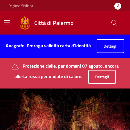
Vai ai contenuti
Vai al footer
Regione Siciliana
Città di Palermo
Città di Palermo
Contenuti in evidenza
Anagrafe. Proroga validità carta d’identità
Dettagli
Protezione civile, per domani 07 agosto, ancora
allerta rossa per ondate di calore.
Dettagli
Novità in evidenza