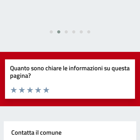
ESPLORA FOCUS >
Quanto sono chiare le informazioni su questa
pagina?
Valuta 1 stelle su 5
Valuta 2 stelle su 5
Valuta 3 stelle su 5
Valuta 4 stelle su 5
Valuta 5 stelle su 5
Contatta il comune