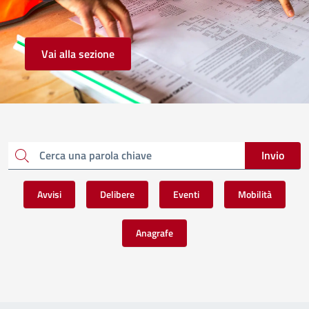
Vai alla sezione
Invio
Cerca una parola chiave
Avvisi
Delibere
Eventi
Mobilità
Anagrafe