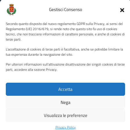
Informativa privacy
Gestisci Consenso
Note legali
Secondo quanto disposto dal nuovo regolamento GDPR sulla Privacy, ai sensi del
Dichiarazione di accessibilità
Regolamento (UE) 2016/679, si rende noto che questo sito fa uso di cookies
Piano di miglioramento del sito
tecnici, che non tracciano informazioni di carattere personale, e anche di cookies di
terze parti.
L'accettazione di cookies di terze parti è facoltativa, anche se potrebbe limitare la
tua esperienza durante la navigazione del sito.
SEGUICI SU
Per ulteriori informazioni sull'attivazione disattivazione dei singoli cookies di terze
Facebook
YouTube
Twitter
Instagram
parti, accedere alla sezione Privacy.
Accetta
Media policy
Mappa del sito
Copyright © 2026 - Città di Palermo •
Powered by Sispi
Nega
Visualizza le preferenze
Privacy Policy