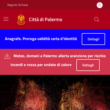
Vai ai contenuti
Vai al footer
Regione Siciliana
Città di Palermo
Città di Palermo
Contenuti in evidenza
Anagrafe. Proroga validità carta d’identità
Dettagli
Meteo, domani a Palermo allerta arancione per rischio
incendi e rossa per ondate di calore
Dettagli
Novità in evidenza