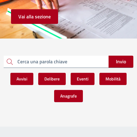
Vai alla sezione
Invio
Cerca una parola chiave
Avvisi
Delibere
Eventi
Mobilità
Anagrafe