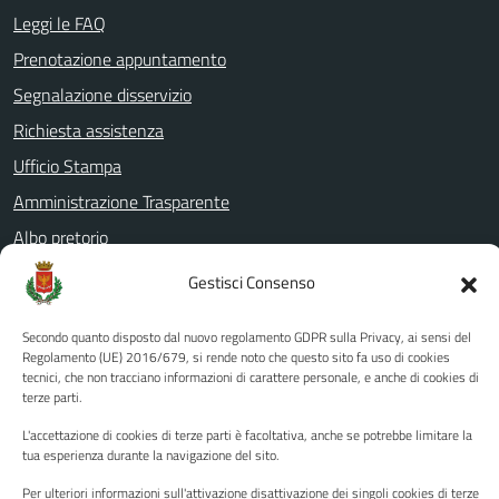
Leggi le FAQ
Prenotazione appuntamento
Segnalazione disservizio
Richiesta assistenza
Ufficio Stampa
Amministrazione Trasparente
Albo pretorio
Informativa privacy
Gestisci Consenso
Note legali
Secondo quanto disposto dal nuovo regolamento GDPR sulla Privacy, ai sensi del
Dichiarazione di accessibilità
Regolamento (UE) 2016/679, si rende noto che questo sito fa uso di cookies
tecnici, che non tracciano informazioni di carattere personale, e anche di cookies di
Piano di miglioramento del sito
terze parti.
L'accettazione di cookies di terze parti è facoltativa, anche se potrebbe limitare la
tua esperienza durante la navigazione del sito.
SEGUICI SU
Per ulteriori informazioni sull'attivazione disattivazione dei singoli cookies di terze