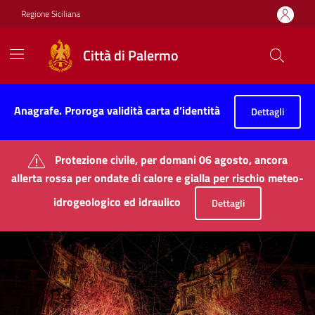
Vai ai contenuti
Vai al footer
Regione Siciliana
Città di Palermo
Città di Palermo
Contenuti in evidenza
Anagrafe. Proroga validità carta d’identità
Dettagli
Protezione civile, per domani 06 agosto, ancora
allerta rossa per ondate di calore e gialla per rischio meteo-
idrogeologico ed idraulico
Dettagli
Novità in evidenza