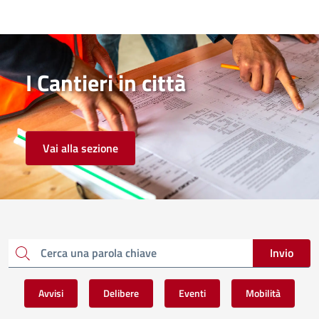
I Cantieri in città
Vai alla sezione
Invio
Cerca una parola chiave
Avvisi
Delibere
Eventi
Mobilità