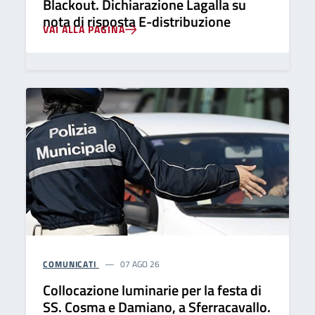
Blackout. Dichiarazione Lagalla su
nota di risposta E-distribuzione
VAI ALLA PAGINA
COMUNICATI
07 AGO 26
Collocazione luminarie per la festa di
SS. Cosma e Damiano, a Sferracavallo.