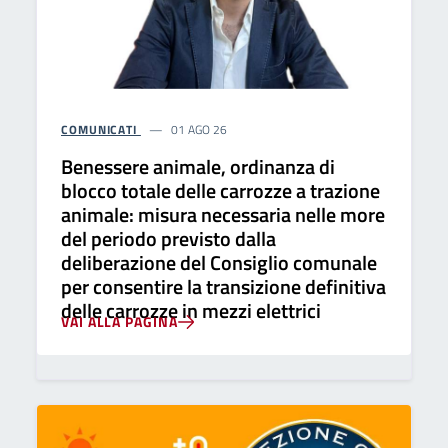
COMUNICATI
01 AGO 26
Benessere animale, ordinanza di
blocco totale delle carrozze a trazione
animale: misura necessaria nelle more
del periodo previsto dalla
deliberazione del Consiglio comunale
per consentire la transizione definitiva
delle carrozze in mezzi elettrici
VAI ALLA PAGINA