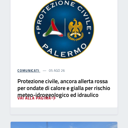
COMUNICATI
05 AGO 26
Protezione civile, ancora allerta rossa
per ondate di calore e gialla per rischio
meteo-idrogeologico ed idraulico
VAI ALLA PAGINA