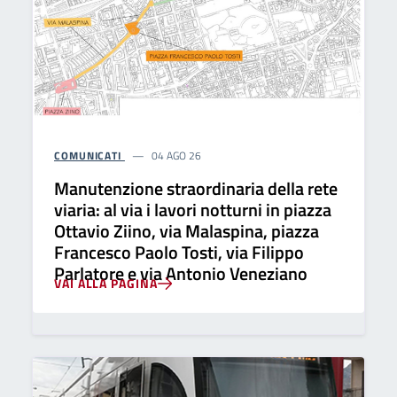
COMUNICATI
04 AGO 26
Manutenzione straordinaria della rete
viaria: al via i lavori notturni in piazza
Ottavio Ziino, via Malaspina, piazza
Francesco Paolo Tosti, via Filippo
Parlatore e via Antonio Veneziano
VAI ALLA PAGINA