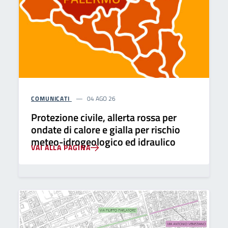
COMUNICATI
04 AGO 26
Protezione civile, allerta rossa per
ondate di calore e gialla per rischio
meteo-idrogeologico ed idraulico
VAI ALLA PAGINA