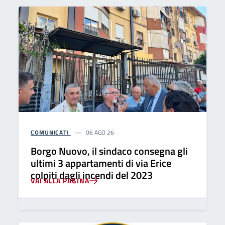
COMUNICATI
06 AGO 26
Borgo Nuovo, il sindaco consegna gli
ultimi 3 appartamenti di via Erice
colpiti dagli incendi del 2023
VAI ALLA PAGINA