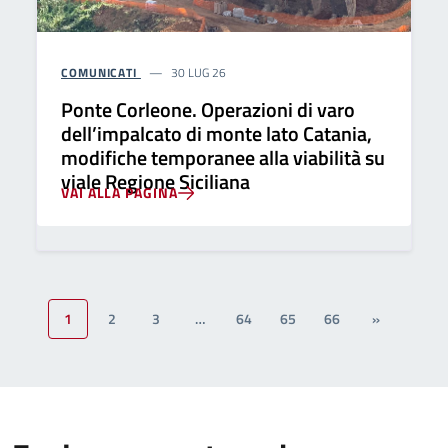
COMUNICATI
30 LUG 26
Ponte Corleone. Operazioni di varo
dell’impalcato di monte lato Catania,
modifiche temporanee alla viabilità su
viale Regione Siciliana
VAI ALLA PAGINA
1
2
3
…
64
65
66
»