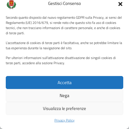
Gestisci Consenso
Secondo quanto disposto dal nuovo regolamento GDPR sulla Privacy, ai sensi del
Regolamento (UE) 2016/679, si rende noto che questo sito fa uso di cookies
tecnici, che non tracciano informazioni di carattere personale, e anche di cookies
di terze parti.
Quanto sono chiare le informazioni su questa
pagina?
L'accettazione di cookies di terze parti è facoltativa, anche se potrebbe limitare la
tua esperienza durante la navigazione del sito.
Per ulteriori informazioni sull'attivazione disattivazione dei singoli cookies di
Valuta 1 stelle su 5
Valuta 2 stelle su 5
Valuta 3 stelle su 5
Valuta 4 stelle su 5
Valuta 5 stelle su 5
terze parti, accedere alla sezione Privacy.
Accetta
Contatta il comune
Nega
Leggi le domande frequenti
Visualizza le preferenze
Richiedi assistenza
Privacy Policy