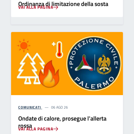
Ordinanza di limitazione della sosta
VAI ALLA PAGINA
COMUNICATI
06 AGO 26
Ondate di calore, prosegue l’allerta
rossa
VAI ALLA PAGINA