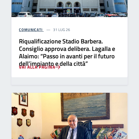
COMUNICATI
31 LUG 26
Riqualificazione Stadio Barbera.
Consiglio approva delibera. Lagalla e
Alaimo: “Passo in avanti per il futuro
dell’impianto e della città”
VAI ALLA PAGINA