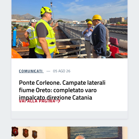
COMUNICATI
05 AGO 26
Ponte Corleone. Campate laterali
fiume Oreto: completato varo
impalcato direzione Catania
VAI ALLA PAGINA