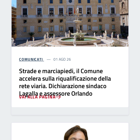
COMUNICATI
01 AGO 26
Strade e marciapiedi, il Comune
accelera sulla riqualificazione della
rete viaria. Dichiarazione sindaco
Lagalla e assessore Orlando
VAI ALLA PAGINA