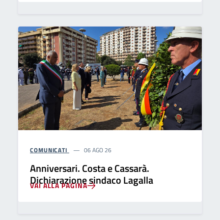
COMUNICATI
06 AGO 26
Anniversari. Costa e Cassarà.
Dichiarazione sindaco Lagalla
VAI ALLA PAGINA