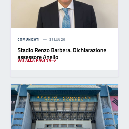
COMUNICATI
31 LUG 26
Stadio Renzo Barbera. Dichiarazione
assessore Anello
VAI ALLA PAGINA