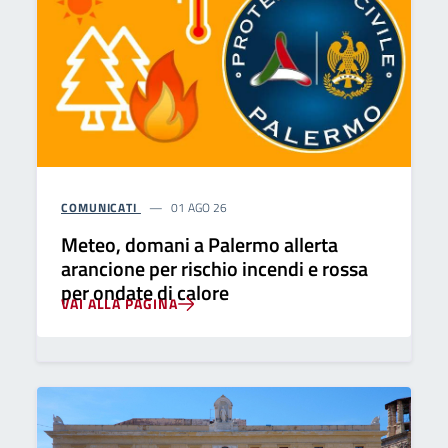
COMUNICATI
01 AGO 26
Meteo, domani a Palermo allerta
arancione per rischio incendi e rossa
per ondate di calore
VAI ALLA PAGINA