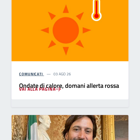
COMUNICATI
03 AGO 26
Ondate di calore, domani allerta rossa
VAI ALLA PAGINA