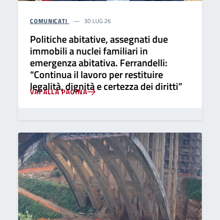
COMUNICATI
30 LUG 26
Politiche abitative, assegnati due
immobili a nuclei familiari in
emergenza abitativa. Ferrandelli:
“Continua il lavoro per restituire
legalità, dignità e certezza dei diritti”
VAI ALLA PAGINA