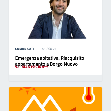
COMUNICATI
01 AGO 26
Emergenza abitativa. Riacquisito
appartamento a Borgo Nuovo
VAI ALLA PAGINA