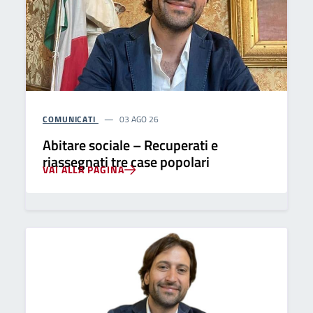
COMUNICATI
03 AGO 26
Abitare sociale – Recuperati e
riassegnati tre case popolari
VAI ALLA PAGINA