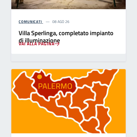
COMUNICATI
08 AGO 26
Villa Sperlinga, completato impianto
di illuminazione
VAI ALLA PAGINA