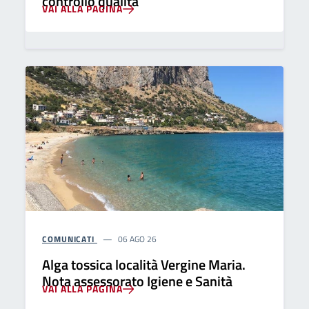
controllo qualità
VAI ALLA PAGINA
COMUNICATI
06 AGO 26
Alga tossica località Vergine Maria.
Nota assessorato Igiene e Sanità
VAI ALLA PAGINA