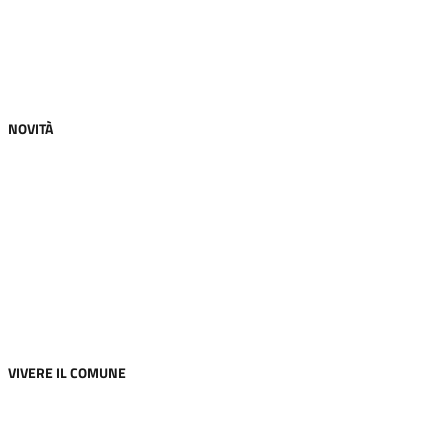
Personale amministrativo
Documenti e dati
NOVITÀ
Notizie
Comunicati
Avvisi
Scadenze
Modulistica
VIVERE IL COMUNE
Luoghi
Eventi