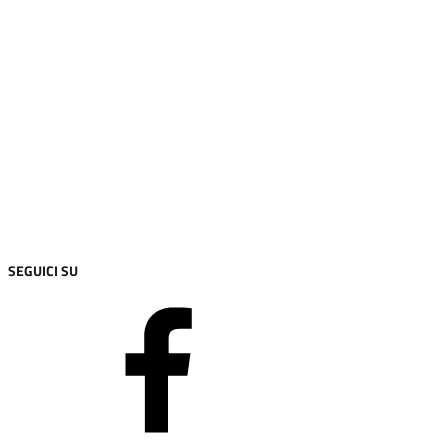
Ufficio Stampa
Amministrazione Trasparente
Albo pretorio
Informativa privacy
Note legali
Dichiarazione di accessibilità
Piano di miglioramento del sito
SEGUICI SU
Facebook