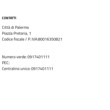
CONTATTI
Città di Palermo
Piazza Pretoria, 1
Codice fiscale / P. IVA:80016350821
U.O. Ufficio Relazioni con il Pubblico (URP)
Numero verde: 0917401111
PEC:
protocollo@cert.comune.palermo.it
Centralino unico: 0917401111
Leggi le FAQ
Prenotazione appuntamento
Segnalazione disservizio
Richiesta assistenza