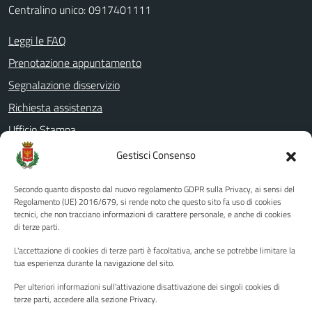
Centralino unico: 0917401111
Leggi le FAQ
Prenotazione appuntamento
Segnalazione disservizio
Richiesta assistenza
Ufficio Stampa
Amministrazione Trasparente
Gestisci Consenso
Albo pretorio
Secondo quanto disposto dal nuovo regolamento GDPR sulla Privacy, ai sensi del
Informativa privacy
Regolamento (UE) 2016/679, si rende noto che questo sito fa uso di cookies
tecnici, che non tracciano informazioni di carattere personale, e anche di cookies
Note legali
di terze parti.
Dichiarazione di accessibilità
L'accettazione di cookies di terze parti è facoltativa, anche se potrebbe limitare la
Piano di miglioramento del sito
tua esperienza durante la navigazione del sito.
Per ulteriori informazioni sull'attivazione disattivazione dei singoli cookies di
terze parti, accedere alla sezione Privacy.