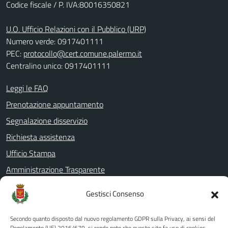
Codice fiscale / P. IVA:80016350821
U.O. Ufficio Relazioni con il Pubblico (URP)
Numero verde: 0917401111
PEC:
protocollo@cert.comune.palermo.it
Centralino unico: 0917401111
Leggi le FAQ
Prenotazione appuntamento
Segnalazione disservizio
Richiesta assistenza
Ufficio Stampa
Amministrazione Trasparente
Albo pretorio
Gestisci Consenso
Informativa privacy
Note legali
Secondo quanto disposto dal nuovo regolamento GDPR sulla Privacy, ai sensi del
Regolamento (UE) 2016/679, si rende noto che questo sito fa uso di cookies