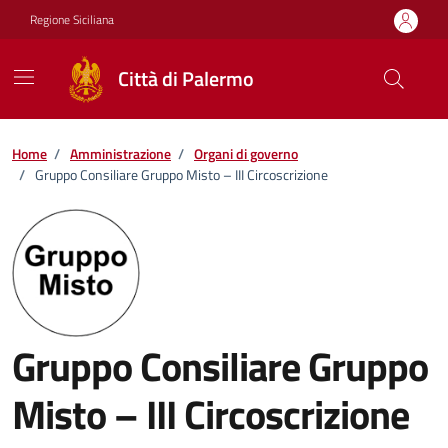
Vai ai contenuti
Vai al footer
Regione Siciliana
Città di Palermo
Home
/
Amministrazione
/
Organi di governo
/
Gruppo Consiliare Gruppo Misto – III Circoscrizione
Gruppo Consiliare Gruppo
Misto – III Circoscrizione