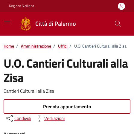
Vai ai contenuti
Vai al footer
Regione Siciliana
Città di Palermo
Home
/
Amministrazione
/
Uffici
/
U.O. Cantieri Culturali alla Zisa
U.O. Cantieri Culturali alla
Zisa
Cantieri Culturali alla Zisa
Prenota appuntamento
Condividi
Vedi azioni