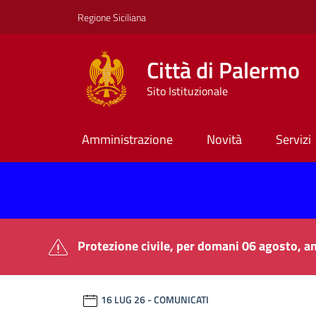
Vai ai contenuti
Vai al footer
Regione Siciliana
Città di Palermo
Sito Istituzionale
Amministrazione
Novità
Servizi
Città di Palermo
Contenuti in evidenza
Protezione civile, per domani 06 agosto, an
Novità in evidenza
16 LUG 26
- COMUNICATI