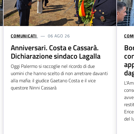
COMUNICATI
06 AGO 26
COM
Anniversari. Costa e Cassarà.
Bor
Dichiarazione sindaco Lagalla
con
app
Oggi Palermo si raccoglie nel ricordo di due
dag
uomini che hanno scelto di non arretrare davanti
alla mafia: il giudice Gaetano Costa e il vice
L'Am
questore Ninni Cassarà
cons
avve
resti
Eric
del l