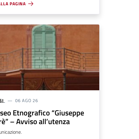
ALLA PAGINA
SI
06 AGO 26
seo Etnografico “Giuseppe
rè” – Avviso all’utenza
nicazione.