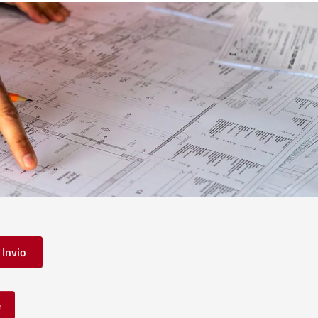
Invio
e