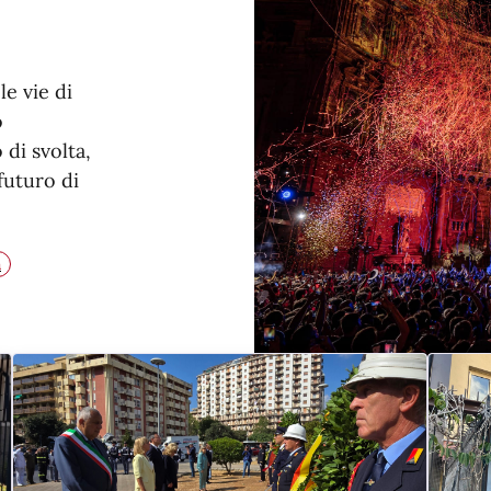
le vie di
o
di svolta,
 futuro di
a