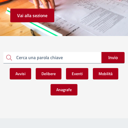
Vai alla sezione
Invio
Cerca una parola chiave
Avvisi
Delibere
Eventi
Mobilità
Anagrafe