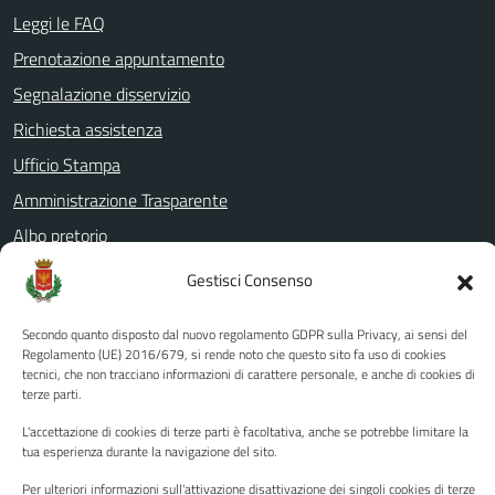
Leggi le FAQ
Prenotazione appuntamento
Segnalazione disservizio
Richiesta assistenza
Ufficio Stampa
Amministrazione Trasparente
Albo pretorio
Informativa privacy
Gestisci Consenso
Note legali
Secondo quanto disposto dal nuovo regolamento GDPR sulla Privacy, ai sensi del
Dichiarazione di accessibilità
Regolamento (UE) 2016/679, si rende noto che questo sito fa uso di cookies
tecnici, che non tracciano informazioni di carattere personale, e anche di cookies di
Piano di miglioramento del sito
terze parti.
L'accettazione di cookies di terze parti è facoltativa, anche se potrebbe limitare la
tua esperienza durante la navigazione del sito.
SEGUICI SU
Per ulteriori informazioni sull'attivazione disattivazione dei singoli cookies di terze