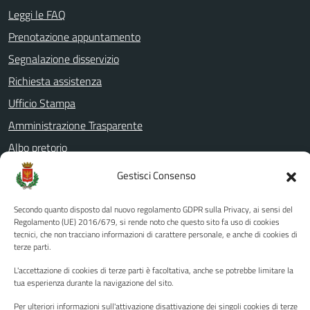
Leggi le FAQ
Prenotazione appuntamento
Segnalazione disservizio
Richiesta assistenza
Ufficio Stampa
Amministrazione Trasparente
Albo pretorio
Informativa privacy
Gestisci Consenso
Note legali
Secondo quanto disposto dal nuovo regolamento GDPR sulla Privacy, ai sensi del
Dichiarazione di accessibilità
Regolamento (UE) 2016/679, si rende noto che questo sito fa uso di cookies
tecnici, che non tracciano informazioni di carattere personale, e anche di cookies di
Piano di miglioramento del sito
terze parti.
L'accettazione di cookies di terze parti è facoltativa, anche se potrebbe limitare la
tua esperienza durante la navigazione del sito.
SEGUICI SU
Per ulteriori informazioni sull'attivazione disattivazione dei singoli cookies di terze