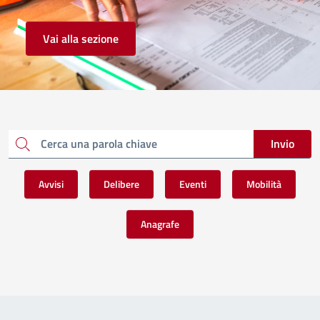
Vai alla sezione
Invio
Cerca una parola chiave
Avvisi
Delibere
Eventi
Mobilità
Anagrafe