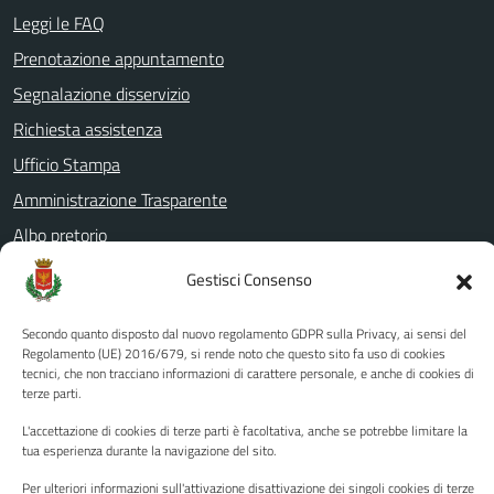
Leggi le FAQ
Prenotazione appuntamento
Segnalazione disservizio
Richiesta assistenza
Ufficio Stampa
Amministrazione Trasparente
Albo pretorio
Informativa privacy
Gestisci Consenso
Note legali
Secondo quanto disposto dal nuovo regolamento GDPR sulla Privacy, ai sensi del
Dichiarazione di accessibilità
Regolamento (UE) 2016/679, si rende noto che questo sito fa uso di cookies
tecnici, che non tracciano informazioni di carattere personale, e anche di cookies di
Piano di miglioramento del sito
terze parti.
L'accettazione di cookies di terze parti è facoltativa, anche se potrebbe limitare la
tua esperienza durante la navigazione del sito.
SEGUICI SU
Per ulteriori informazioni sull'attivazione disattivazione dei singoli cookies di terze