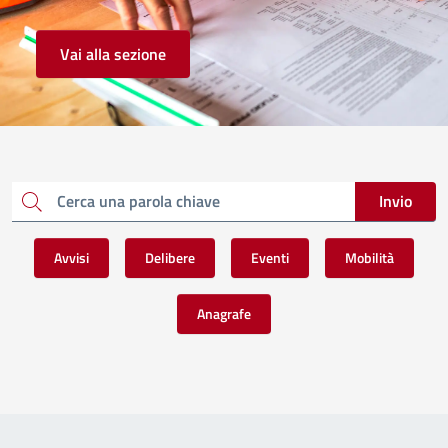
Vai alla sezione
Invio
Cerca una parola chiave
Avvisi
Delibere
Eventi
Mobilità
Anagrafe