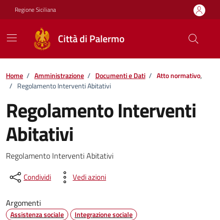
Vai ai contenuti
Vai al footer
Regione Siciliana
Città di Palermo
Home
/
Amministrazione
/
Documenti e Dati
/
Atto normativo
,
/
Regolamento Interventi Abitativi
Regolamento Interventi
Abitativi
Dettagli del documento
Regolamento Interventi Abitativi
Condividi
Vedi azioni
Argomenti
Assistenza sociale
Integrazione sociale