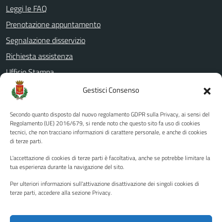
Leggi le FAQ
Prenotazione appuntamento
Segnalazione disservizio
Richiesta assistenza
Ufficio Stampa
Amministrazione Trasparente
Gestisci Consenso
Albo pretorio
Secondo quanto disposto dal nuovo regolamento GDPR sulla Privacy, ai sensi del
Informativa privacy
Regolamento (UE) 2016/679, si rende noto che questo sito fa uso di cookies
tecnici, che non tracciano informazioni di carattere personale, e anche di cookies
Note legali
di terze parti.
Dichiarazione di accessibilità
L'accettazione di cookies di terze parti è facoltativa, anche se potrebbe limitare la
Piano di miglioramento del sito
tua esperienza durante la navigazione del sito.
Per ulteriori informazioni sull'attivazione disattivazione dei singoli cookies di
terze parti, accedere alla sezione Privacy.
SEGUICI SU