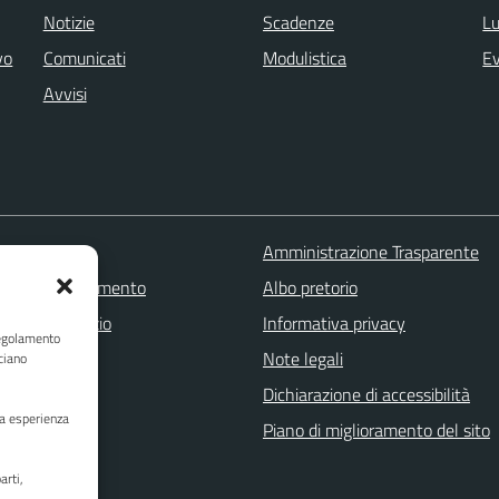
Notizie
Scadenze
Lu
vo
Comunicati
Modulistica
Ev
Avvisi
 FAQ
Amministrazione Trasparente
zione appuntamento
Albo pretorio
one disservizio
Informativa privacy
Regolamento
a assistenza
Note legali
ciano
Stampa
Dichiarazione di accessibilità
ua esperienza
Piano di miglioramento del sito
arti,