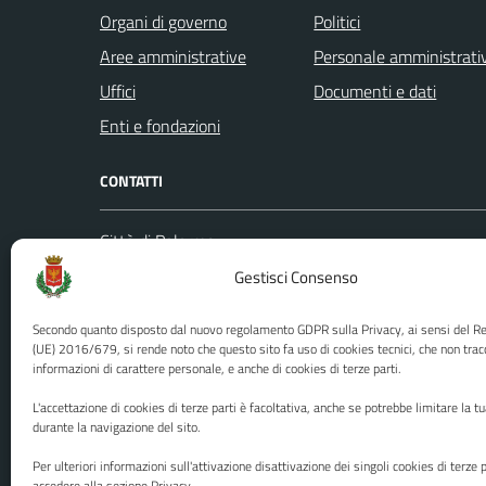
Organi di governo
Politici
Aree amministrative
Personale amministrati
Uffici
Documenti e dati
Enti e fondazioni
CONTATTI
Città di Palermo
Leggi le
Piazza Pretoria, 1
Gestisci Consenso
Prenota
Codice fiscale / P. IVA:80016350821
Segnalazi
Secondo quanto disposto dal nuovo regolamento GDPR sulla Privacy, ai sensi del 
U.O. Ufficio Relazioni con il Pubblico
Richiest
(UE) 2016/679, si rende noto che questo sito fa uso di cookies tecnici, che non trac
informazioni di carattere personale, e anche di cookies di terze parti.
(URP)
Ufficio 
Numero verde: 0917401111
L'accettazione di cookies di terze parti è facoltativa, anche se potrebbe limitare la t
PEC:
protocollo@cert.comune.palermo.it
durante la navigazione del sito.
Centralino unico: 0917401111
Per ulteriori informazioni sull'attivazione disattivazione dei singoli cookies di terze p
accedere alla sezione Privacy.