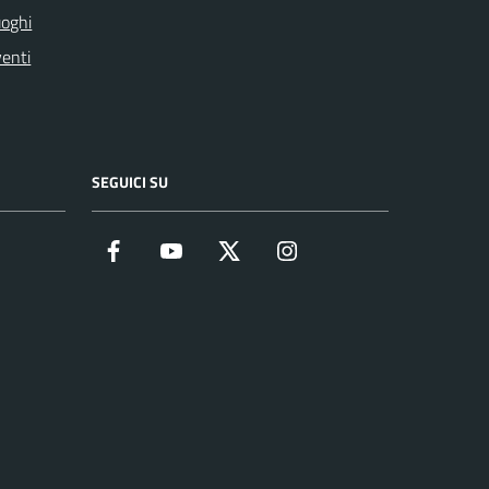
oghi
enti
SEGUICI SU
Facebook
YouTube
Twitter
Instagram