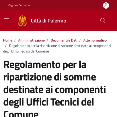
Vai ai contenuti
Vai al footer
Regione Siciliana
Città di Palermo
Home
/
Amministrazione
/
Documenti e Dati
/
Atto normativo
,
/
Regolamento per la ripartizione di somme destinate ai componenti
degli Uffici Tecnici del Comune
Regolamento per la
ripartizione di somme
destinate ai componenti
degli Uffici Tecnici del
Comune