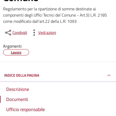
Dettagli del documento
Regolamento per la ripartizione di somme destinate ai
componenti degli Uffici Tecnici del Comune - Art.5) L.R. 2185
come modificato dall'art.22 della L.R. 1093
Condividi
Vedi azioni
Argomenti
Lavoro
INDICE DELLA PAGINA
Descrizione
Documenti
Ufficio responsabile