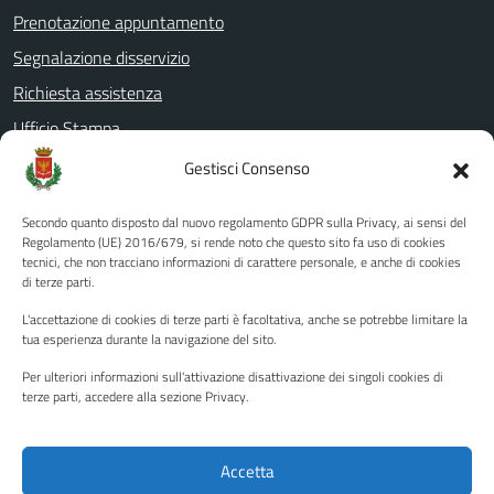
Prenotazione appuntamento
Segnalazione disservizio
Richiesta assistenza
Ufficio Stampa
Amministrazione Trasparente
Gestisci Consenso
Albo pretorio
Secondo quanto disposto dal nuovo regolamento GDPR sulla Privacy, ai sensi del
Informativa privacy
Regolamento (UE) 2016/679, si rende noto che questo sito fa uso di cookies
tecnici, che non tracciano informazioni di carattere personale, e anche di cookies
Note legali
di terze parti.
Dichiarazione di accessibilità
L'accettazione di cookies di terze parti è facoltativa, anche se potrebbe limitare la
Piano di miglioramento del sito
tua esperienza durante la navigazione del sito.
Per ulteriori informazioni sull'attivazione disattivazione dei singoli cookies di
terze parti, accedere alla sezione Privacy.
SEGUICI SU
Facebook
YouTube
Twitter
Instagram
Accetta