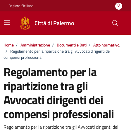
Vai ai contenuti
Vai al footer
Regione Siciliana
Città di Palermo
Home
/
Amministrazione
/
Documenti e Dati
/
Atto normativo
,
/
Regolamento per la ripartizione tra gli Avvocati dirigenti dei
compensi professionali
Regolamento per la
ripartizione tra gli
Avvocati dirigenti dei
compensi professionali
Dettagli del documento
Regolamento per la ripartizione tra gli Avvocati dirigenti dei