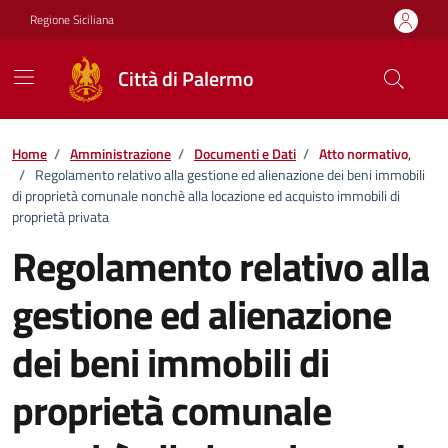
Vai ai contenuti
Vai al footer
Regione Siciliana
Città di Palermo
Home
/
Amministrazione
/
Documenti e Dati
/
Atto normativo
,
/
Regolamento relativo alla gestione ed alienazione dei beni immobili
di proprietà comunale nonchè alla locazione ed acquisto immobili di
proprietà privata
Regolamento relativo alla
gestione ed alienazione
dei beni immobili di
proprietà comunale