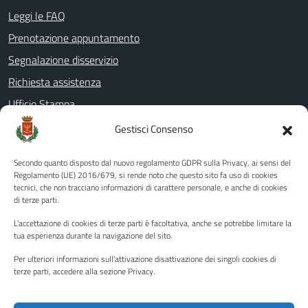
Leggi le FAQ
Prenotazione appuntamento
Segnalazione disservizio
Richiesta assistenza
Ufficio Stampa
Amministrazione Trasparente
Gestisci Consenso
Albo pretorio
Secondo quanto disposto dal nuovo regolamento GDPR sulla Privacy, ai sensi del
Informativa privacy
Regolamento (UE) 2016/679, si rende noto che questo sito fa uso di cookies
tecnici, che non tracciano informazioni di carattere personale, e anche di cookies
Note legali
di terze parti.
Dichiarazione di accessibilità
L'accettazione di cookies di terze parti è facoltativa, anche se potrebbe limitare la
Piano di miglioramento del sito
tua esperienza durante la navigazione del sito.
Per ulteriori informazioni sull'attivazione disattivazione dei singoli cookies di
terze parti, accedere alla sezione Privacy.
SEGUICI SU