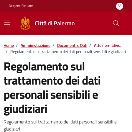
Vai ai contenuti
Vai al footer
Regione Siciliana
Città di Palermo
Home
/
Amministrazione
/
Documenti e Dati
/
Atto normativo
,
/
Regolamento sul trattamento dei dati personali sensibili e giudiziari
Regolamento sul
trattamento dei dati
personali sensibili e
giudiziari
Dettagli del documento
Regolamento sul trattamento dei dati personali sensibili e
giudiziari