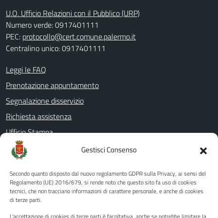
U.O. Ufficio Relazioni con il Pubblico (URP)
Numero verde: 0917401111
PEC:
protocollo@cert.comune.palermo.it
Centralino unico: 0917401111
Leggi le FAQ
Prenotazione appuntamento
Segnalazione disservizio
Richiesta assistenza
Ufficio Stampa
Amministrazione Trasparente
Gestisci Consenso
Albo pretorio
Secondo quanto disposto dal nuovo regolamento GDPR sulla Privacy, ai sensi del
Informativa privacy
Regolamento (UE) 2016/679, si rende noto che questo sito fa uso di cookies
tecnici, che non tracciano informazioni di carattere personale, e anche di cookies
Note legali
di terze parti.
Dichiarazione di accessibilità
L'accettazione di cookies di terze parti è facoltativa, anche se potrebbe limitare la