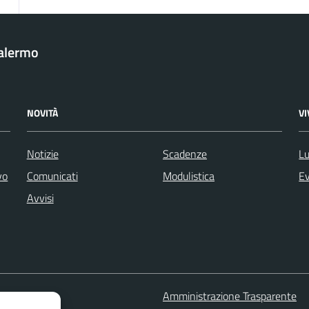
Palermo
NOVITÀ
V
Notizie
Scadenze
Lu
vo
Comunicati
Modulistica
Ev
Avvisi
 FAQ
Amministrazione Trasparente