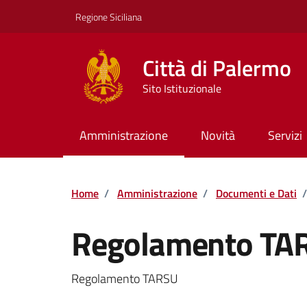
Vai ai contenuti
Vai al footer
Regione Siciliana
Città di Palermo
Sito Istituzionale
Amministrazione
Novità
Servizi
Home
/
Amministrazione
/
Documenti e Dati
/
Regolamento TA
Dettagli del documento
Regolamento TARSU