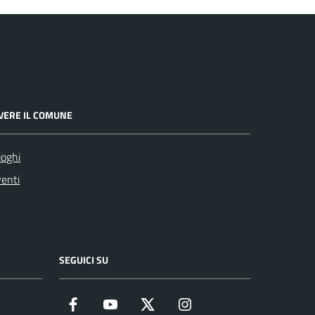
IVERE IL COMUNE
oghi
enti
SEGUICI SU
Facebook
YouTube
Twitter
Instagram