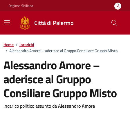
Vai ai contenuti
Vai al footer
Regione Siciliana
Città di Palermo
Home
/
Incarichi
/
Alessandro Amore – aderisce al Gruppo Consiliare Gruppo Misto
Alessandro Amore –
aderisce al Gruppo
Consiliare Gruppo Misto
Incarico politico assunto da
Alessandro Amore