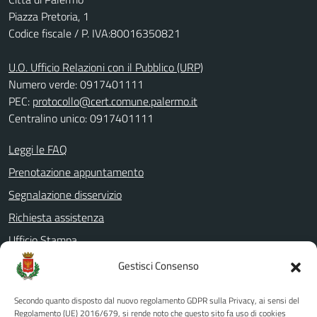
Piazza Pretoria, 1
Codice fiscale / P. IVA:80016350821
U.O. Ufficio Relazioni con il Pubblico (URP)
Numero verde: 0917401111
PEC:
protocollo@cert.comune.palermo.it
Centralino unico: 0917401111
Leggi le FAQ
Prenotazione appuntamento
Segnalazione disservizio
Richiesta assistenza
Ufficio Stampa
Amministrazione Trasparente
Gestisci Consenso
Albo pretorio
Secondo quanto disposto dal nuovo regolamento GDPR sulla Privacy, ai sensi del
Informativa privacy
Regolamento (UE) 2016/679, si rende noto che questo sito fa uso di cookies