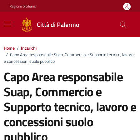
Vai ai contenuti
Vai al footer
Regione Siciliana
Città di Palermo
Home
/
Incarichi
/
Capo Area responsabile Suap, Commercio e Supporto tecnico, lavoro
e concessioni suolo pubblico
Capo Area responsabile
Suap, Commercio e
Supporto tecnico, lavoro e
concessioni suolo
pubblico