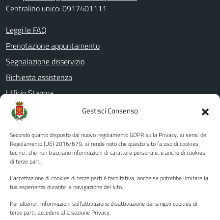
Centralino unico: 0917401111
Leggi le FAQ
Prenotazione appuntamento
Segnalazione disservizio
Richiesta assistenza
Ufficio Stampa
Amministrazione Trasparente
Gestisci Consenso
Albo pretorio
Secondo quanto disposto dal nuovo regolamento GDPR sulla Privacy, ai sensi del
Informativa privacy
Regolamento (UE) 2016/679, si rende noto che questo sito fa uso di cookies
tecnici, che non tracciano informazioni di carattere personale, e anche di cookies
Note legali
di terze parti.
Dichiarazione di accessibilità
L'accettazione di cookies di terze parti è facoltativa, anche se potrebbe limitare la
Piano di miglioramento del sito
tua esperienza durante la navigazione del sito.
Per ulteriori informazioni sull'attivazione disattivazione dei singoli cookies di
terze parti, accedere alla sezione Privacy.