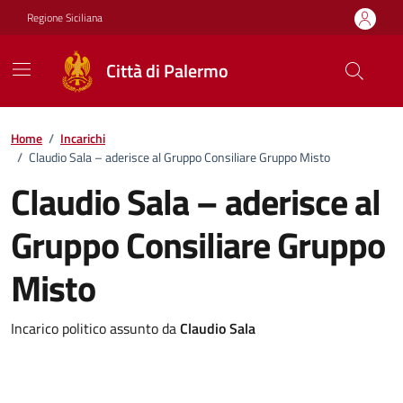
Vai ai contenuti
Vai al footer
Regione Siciliana
Città di Palermo
Home
/
Incarichi
/
Claudio Sala – aderisce al Gruppo Consiliare Gruppo Misto
Claudio Sala – aderisce al
Gruppo Consiliare Gruppo
Misto
Incarico politico assunto da
Claudio Sala