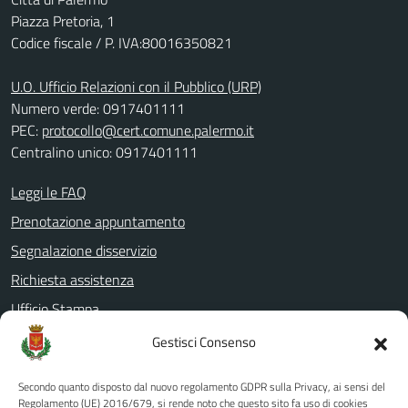
Piazza Pretoria, 1
Codice fiscale / P. IVA:80016350821
U.O. Ufficio Relazioni con il Pubblico (URP)
Numero verde: 0917401111
PEC:
protocollo@cert.comune.palermo.it
Centralino unico: 0917401111
Leggi le FAQ
Prenotazione appuntamento
Segnalazione disservizio
Richiesta assistenza
Ufficio Stampa
Amministrazione Trasparente
Gestisci Consenso
Albo pretorio
Secondo quanto disposto dal nuovo regolamento GDPR sulla Privacy, ai sensi del
Informativa privacy
Regolamento (UE) 2016/679, si rende noto che questo sito fa uso di cookies