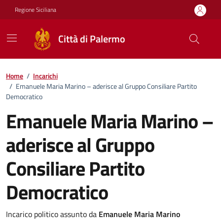
Vai ai contenuti
Vai al footer
Regione Siciliana
Città di Palermo
Home
/
Incarichi
/
Emanuele Maria Marino – aderisce al Gruppo Consiliare Partito
Democratico
Emanuele Maria Marino –
aderisce al Gruppo
Consiliare Partito
Democratico
Incarico politico assunto da
Emanuele Maria Marino