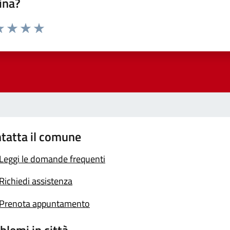
ina?
a 1 stelle su 5
luta 2 stelle su 5
Valuta 3 stelle su 5
Valuta 4 stelle su 5
Valuta 5 stelle su 5
tatta il comune
Leggi le domande frequenti
Richiedi assistenza
Prenota appuntamento