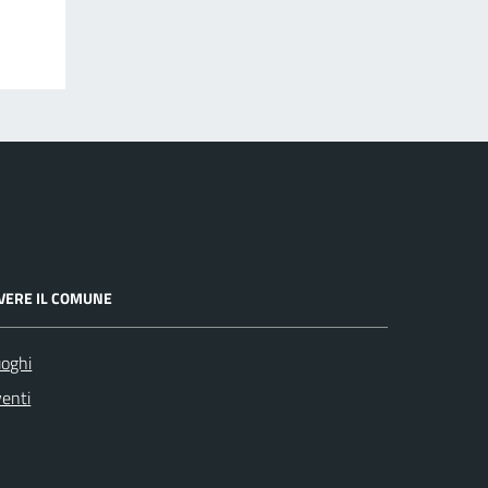
IVERE IL COMUNE
oghi
enti