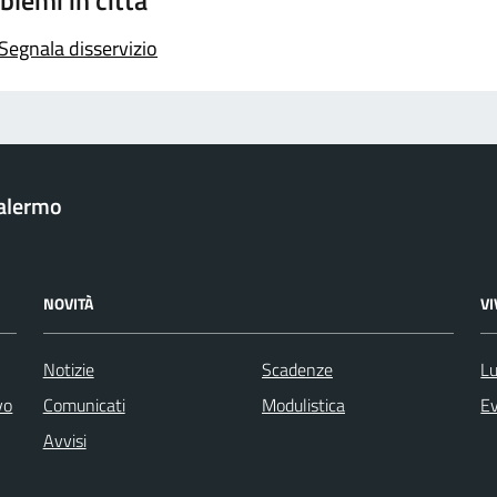
blemi in città
Segnala disservizio
Palermo
NOVITÀ
V
Notizie
Scadenze
Lu
vo
Comunicati
Modulistica
Ev
Avvisi