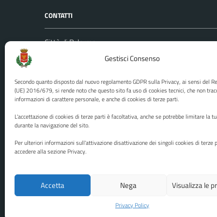
CONTATTI
Città di Palermo
Leggi le
Piazza Pretoria, 1
Gestisci Consenso
Prenota
Codice fiscale / P. IVA:80016350821
Segnalazi
Secondo quanto disposto dal nuovo regolamento GDPR sulla Privacy, ai sensi del 
U.O. Ufficio Relazioni con il Pubblico
Richiest
(UE) 2016/679, si rende noto che questo sito fa uso di cookies tecnici, che non trac
(URP)
informazioni di carattere personale, e anche di cookies di terze parti.
Ufficio 
Numero verde: 0917401111
L'accettazione di cookies di terze parti è facoltativa, anche se potrebbe limitare la t
PEC:
protocollo@cert.comune.palermo.it
durante la navigazione del sito.
Centralino unico: 0917401111
Per ulteriori informazioni sull'attivazione disattivazione dei singoli cookies di terze p
accedere alla sezione Privacy.
Media policy
Mappa del sito
Accetta
Nega
Visualizza le 
Privacy Policy