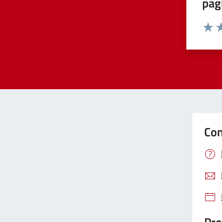
pag
Valut
Va
Con