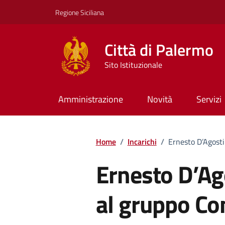
Vai ai contenuti
Vai al footer
Regione Siciliana
Città di Palermo
Sito Istituzionale
Amministrazione
Novità
Servizi
Home
/
Incarichi
/
Ernesto D’Agosti
Ernesto D’Ag
al gruppo Con