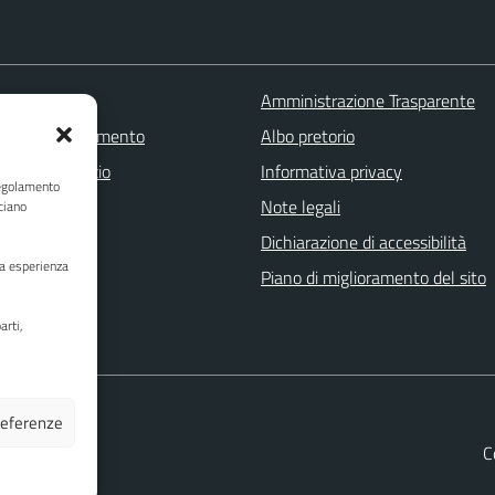
 FAQ
Amministrazione Trasparente
zione appuntamento
Albo pretorio
one disservizio
Informativa privacy
Regolamento
a assistenza
Note legali
ciano
Stampa
Dichiarazione di accessibilità
ua esperienza
Piano di miglioramento del sito
arti,
preferenze
C