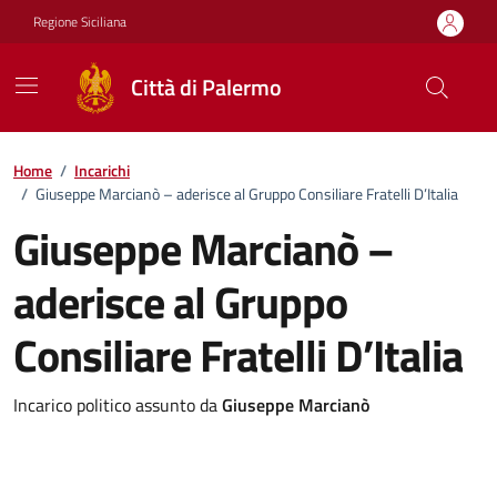
Vai ai contenuti
Vai al footer
Regione Siciliana
Città di Palermo
Home
/
Incarichi
/
Giuseppe Marcianò – aderisce al Gruppo Consiliare Fratelli D’Italia
Giuseppe Marcianò –
aderisce al Gruppo
Consiliare Fratelli D’Italia
Incarico politico assunto da
Giuseppe Marcianò