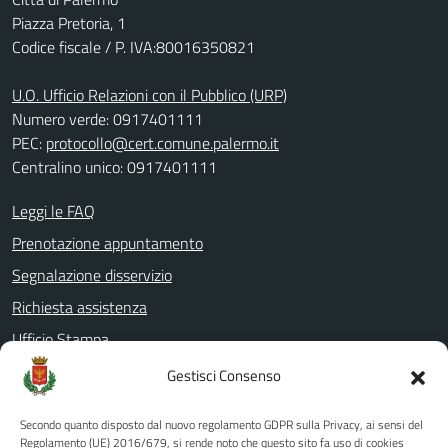
Piazza Pretoria, 1
Codice fiscale / P. IVA:80016350821
U.O. Ufficio Relazioni con il Pubblico (URP)
Numero verde: 0917401111
PEC:
protocollo@cert.comune.palermo.it
Centralino unico: 0917401111
Leggi le FAQ
Prenotazione appuntamento
Segnalazione disservizio
Richiesta assistenza
Ufficio Stampa
Amministrazione Trasparente
Gestisci Consenso
Albo pretorio
Secondo quanto disposto dal nuovo regolamento GDPR sulla Privacy, ai sensi del
Informativa privacy
Regolamento (UE) 2016/679, si rende noto che questo sito fa uso di cookies