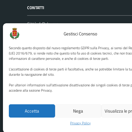
CONTATTI
Città di Palermo
Leggi le
Piazza Pretoria, 1
Gestisci Consenso
Prenota
Codice fiscale / P. IVA:80016350821
Segnalazi
Secondo quanto disposto dal nuovo regolamento GDPR sulla Privacy, ai sensi del 
U.O. Ufficio Relazioni con il Pubblico
Richiest
(UE) 2016/679, si rende noto che questo sito fa uso di cookies tecnici, che non trac
(URP)
informazioni di carattere personale, e anche di cookies di terze parti.
Ufficio 
Numero verde: 0917401111
L'accettazione di cookies di terze parti è facoltativa, anche se potrebbe limitare la t
PEC:
protocollo@cert.comune.palermo.it
durante la navigazione del sito.
Centralino unico: 0917401111
Per ulteriori informazioni sull'attivazione disattivazione dei singoli cookies di terze p
accedere alla sezione Privacy.
Media policy
Mappa del sito
Accetta
Nega
Visualizza le 
Privacy Policy