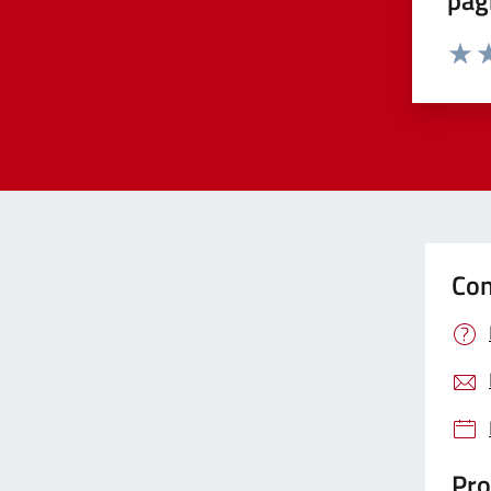
pag
Valut
Va
Con
Pro