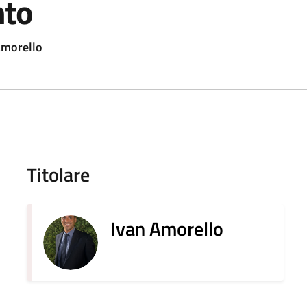
nto
Amorello
Titolare
Ivan Amorello