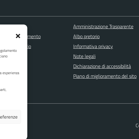
 FAQ
Amministrazione Trasparente
zione appuntamento
Albo pretorio
one disservizio
Informativa privacy
Regolamento
a assistenza
Note legali
ciano
Stampa
Dichiarazione di accessibilità
ua esperienza
Piano di miglioramento del sito
arti,
preferenze
C