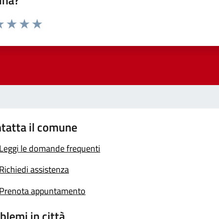
ina?
a 1 stelle su 5
luta 2 stelle su 5
Valuta 3 stelle su 5
Valuta 4 stelle su 5
Valuta 5 stelle su 5
tatta il comune
Leggi le domande frequenti
Richiedi assistenza
Prenota appuntamento
blemi in città