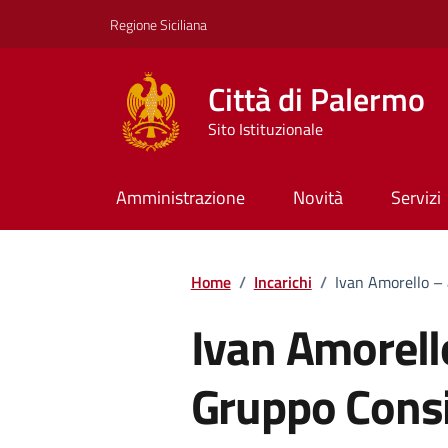
Vai ai contenuti
Vai al footer
Regione Siciliana
Città di Palermo
Sito Istituzionale
Amministrazione
Novità
Servizi
Home
/
Incarichi
/
Ivan Amorello – 
Ivan Amorello
Gruppo Consil