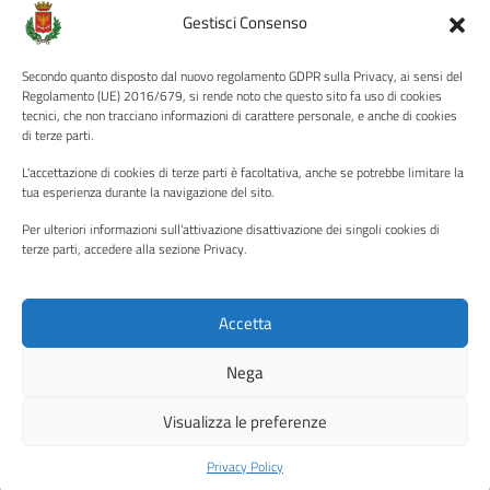
Amministrazione Trasparente
Gestisci Consenso
Albo pretorio
Secondo quanto disposto dal nuovo regolamento GDPR sulla Privacy, ai sensi del
Informativa privacy
Regolamento (UE) 2016/679, si rende noto che questo sito fa uso di cookies
tecnici, che non tracciano informazioni di carattere personale, e anche di cookies
Note legali
di terze parti.
Dichiarazione di accessibilità
L'accettazione di cookies di terze parti è facoltativa, anche se potrebbe limitare la
Piano di miglioramento del sito
tua esperienza durante la navigazione del sito.
Per ulteriori informazioni sull'attivazione disattivazione dei singoli cookies di
terze parti, accedere alla sezione Privacy.
SEGUICI SU
Facebook
YouTube
Twitter
Instagram
Accetta
Nega
Media policy
Mappa del sito
Visualizza le preferenze
Copyright © 2026 - Città di Palermo •
Powered by Sispi
Privacy Policy