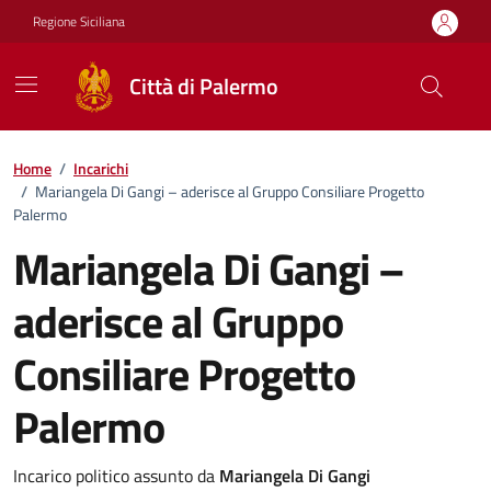
Vai ai contenuti
Vai al footer
Regione Siciliana
Città di Palermo
Home
/
Incarichi
/
Mariangela Di Gangi – aderisce al Gruppo Consiliare Progetto
Palermo
Mariangela Di Gangi –
aderisce al Gruppo
Consiliare Progetto
Palermo
Incarico politico assunto da
Mariangela Di Gangi