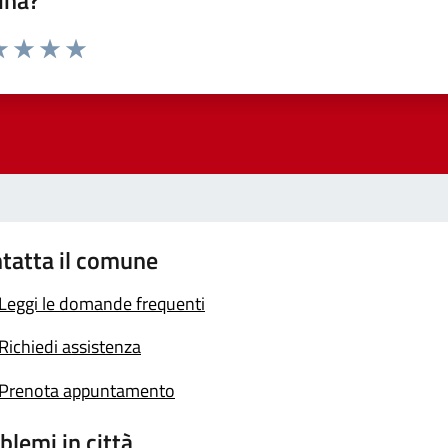
ina?
a 1 stelle su 5
luta 2 stelle su 5
Valuta 3 stelle su 5
Valuta 4 stelle su 5
Valuta 5 stelle su 5
tatta il comune
Leggi le domande frequenti
Richiedi assistenza
Prenota appuntamento
blemi in città