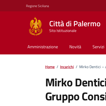
Vai ai contenuti
Vai al footer
Regione Siciliana
Città di Palermo
Sito Istituzionale
Amministrazione
Novità
Servizi
Home
/
Incarichi
/
Mirko Dentici – 
Mirko Dentici
Gruppo Consi