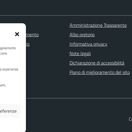
 FAQ
Amministrazione Trasparente
zione appuntamento
Albo pretorio
one disservizio
Informativa privacy
Regolamento
a assistenza
Note legali
ciano
Stampa
Dichiarazione di accessibilità
ua esperienza
Piano di miglioramento del sito
arti,
preferenze
C