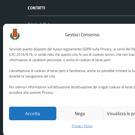
CONTATTI
Città di Palermo
Leggi le
Piazza Pretoria, 1
Gestisci Consenso
Prenota
Codice fiscale / P. IVA:80016350821
Segnalazi
Secondo quanto disposto dal nuovo regolamento GDPR sulla Privacy, ai sensi del 
U.O. Ufficio Relazioni con il Pubblico
Richiest
(UE) 2016/679, si rende noto che questo sito fa uso di cookies tecnici, che non trac
(URP)
informazioni di carattere personale, e anche di cookies di terze parti.
Ufficio 
Numero verde: 0917401111
L'accettazione di cookies di terze parti è facoltativa, anche se potrebbe limitare la t
PEC:
protocollo@cert.comune.palermo.it
durante la navigazione del sito.
Centralino unico: 0917401111
Per ulteriori informazioni sull'attivazione disattivazione dei singoli cookies di terze p
accedere alla sezione Privacy.
Media policy
Mappa del sito
Accetta
Nega
Visualizza le 
Privacy Policy