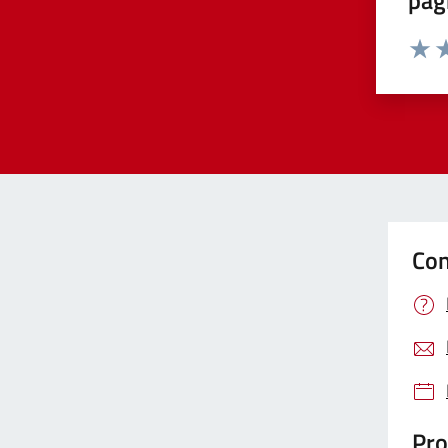
pag
Valut
Va
Con
Pro