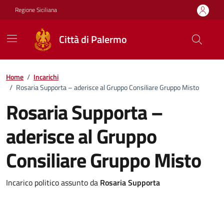
Vai ai contenuti
Vai al footer
Regione Siciliana
Città di Palermo
Home
/
Incarichi
/
Rosaria Supporta – aderisce al Gruppo Consiliare Gruppo Misto
Rosaria Supporta –
aderisce al Gruppo
Consiliare Gruppo Misto
Incarico politico assunto da
Rosaria Supporta