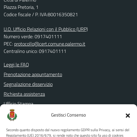
Piazza Pretoria, 1
Codice fiscale / P. IVA:80016350821
U.O. Ufficio Relazioni con il Pubblico (URP)
Numero verde: 0917401111
PEC:
protocollo@cert.comune.palermo.it
Centralino unico: 0917401111
Leggi le FAQ
Prenotazione appuntamento
Segnalazione disservizio
Richiesta assistenza
Ufficio Stampa
Amministrazione Trasparente
Gestisci Consenso
Albo pretorio
Secondo quanto disposto dal nuovo regolamento GDPR sulla Privacy, ai sensi del
Informativa privacy
Regolamento (UE) 2016/679, si rende noto che questo sito fa uso di cookies