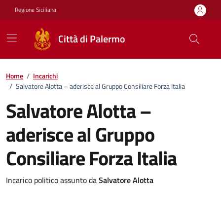
Vai ai contenuti
Vai al footer
Regione Siciliana
Città di Palermo
Home
/
Incarichi
/
Salvatore Alotta – aderisce al Gruppo Consiliare Forza Italia
Salvatore Alotta –
aderisce al Gruppo
Consiliare Forza Italia
Incarico politico assunto da
Salvatore Alotta