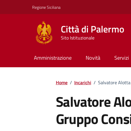
Vai ai contenuti
Vai al footer
Regione Siciliana
Città di Palermo
Sito Istituzionale
Amministrazione
Novità
Servizi
Home
/
Incarichi
/
Salvatore Alotta
Salvatore Alo
Gruppo Consi