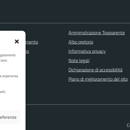
 FAQ
Amministrazione Trasparente
zione appuntamento
Albo pretorio
one disservizio
Informativa privacy
Regolamento
a assistenza
Note legali
ciano
Stampa
Dichiarazione di accessibilità
ua esperienza
Piano di miglioramento del sito
arti,
preferenze
C