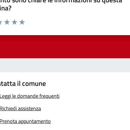
ina?
a 1 stelle su 5
luta 2 stelle su 5
Valuta 3 stelle su 5
Valuta 4 stelle su 5
Valuta 5 stelle su 5
tatta il comune
Leggi le domande frequenti
Richiedi assistenza
Prenota appuntamento