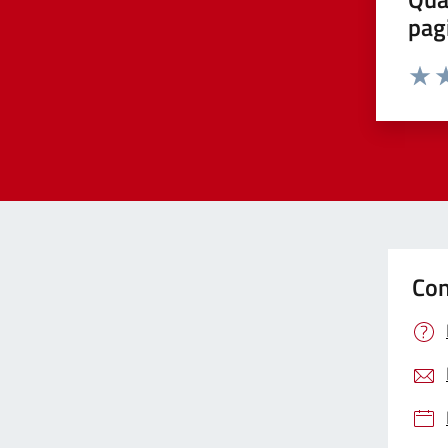
pag
Valut
Va
Con