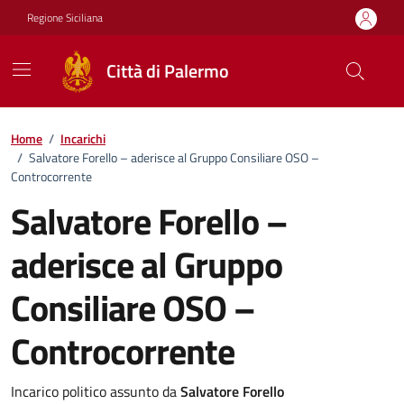
Vai ai contenuti
Vai al footer
Regione Siciliana
Città di Palermo
Home
/
Incarichi
/
Salvatore Forello – aderisce al Gruppo Consiliare OSO –
Controcorrente
Salvatore Forello –
aderisce al Gruppo
Consiliare OSO –
Controcorrente
Incarico politico assunto da
Salvatore Forello