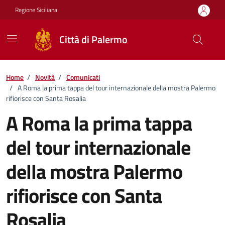
Vai ai contenuti
Vai al footer
Regione Siciliana
Città di Palermo
Home
/
Novità
/
Comunicati
/
A Roma la prima tappa del tour internazionale della mostra Palermo
rifiorisce con Santa Rosalia
A Roma la prima tappa
del tour internazionale
della mostra Palermo
rifiorisce con Santa
Rosalia