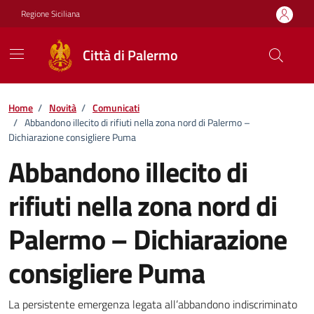
Vai ai contenuti
Vai al footer
Regione Siciliana
Città di Palermo
Home
/
Novità
/
Comunicati
/
Abbandono illecito di rifiuti nella zona nord di Palermo –
Dichiarazione consigliere Puma
Abbandono illecito di
rifiuti nella zona nord di
Palermo – Dichiarazione
consigliere Puma
Dettagli della notizia
La persistente emergenza legata all’abbandono indiscriminato