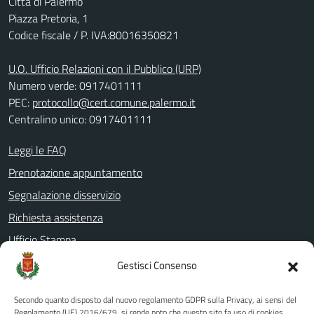
Città di Palermo
Piazza Pretoria, 1
Codice fiscale / P. IVA:80016350821
U.O. Ufficio Relazioni con il Pubblico (URP)
Numero verde: 0917401111
PEC:
protocollo@cert.comune.palermo.it
Centralino unico: 0917401111
Leggi le FAQ
Prenotazione appuntamento
Segnalazione disservizio
Richiesta assistenza
Ufficio Stampa
Amministrazione Trasparente
Gestisci Consenso
Albo pretorio
Secondo quanto disposto dal nuovo regolamento GDPR sulla Privacy, ai sensi del
Informativa privacy
Regolamento (UE) 2016/679, si rende noto che questo sito fa uso di cookies