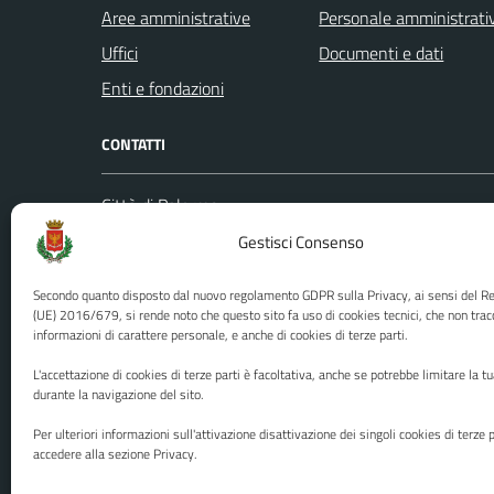
Aree amministrative
Personale amministrati
Uffici
Documenti e dati
Enti e fondazioni
CONTATTI
Città di Palermo
Leggi le
Piazza Pretoria, 1
Gestisci Consenso
Prenota
Codice fiscale / P. IVA:80016350821
Segnalazi
Secondo quanto disposto dal nuovo regolamento GDPR sulla Privacy, ai sensi del 
U.O. Ufficio Relazioni con il Pubblico
Richiest
(UE) 2016/679, si rende noto che questo sito fa uso di cookies tecnici, che non trac
informazioni di carattere personale, e anche di cookies di terze parti.
(URP)
Ufficio 
Numero verde: 0917401111
L'accettazione di cookies di terze parti è facoltativa, anche se potrebbe limitare la t
PEC:
protocollo@cert.comune.palermo.it
durante la navigazione del sito.
Centralino unico: 0917401111
Per ulteriori informazioni sull'attivazione disattivazione dei singoli cookies di terze p
accedere alla sezione Privacy.