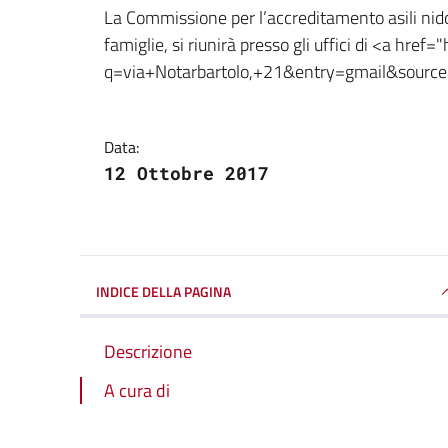
Dettagli della notizi
La Commissione per l’accreditamento asili nido,
famiglie, si riunirà presso gli uffici di <a hre
q=via+Notarbartolo,+21&entry=gmail&source
Data:
12 Ottobre 2017
INDICE DELLA PAGINA
Descrizione
A cura di