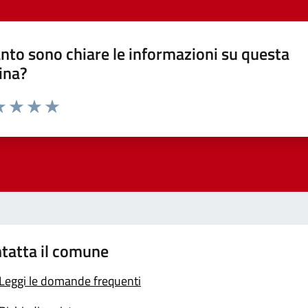
nto sono chiare le informazioni su questa
ina?
a 1 stelle su 5
luta 2 stelle su 5
Valuta 3 stelle su 5
Valuta 4 stelle su 5
Valuta 5 stelle su 5
tatta il comune
Leggi le domande frequenti