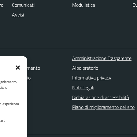
vo
Comunicati
Modulistica
Ev
Avvisi
 FAQ
Amministrazione Trasparente
zione appuntamento
Albo pretorio
one disservizio
Informativa privacy
Regolamento
a assistenza
Note legali
ciano
Stampa
Dichiarazione di accessibilità
ua esperienza
Piano di miglioramento del sito
arti,