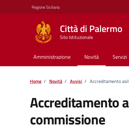
Vai ai contenuti
Vai al footer
Regione Siciliana
Città di Palermo
Sito Istituzionale
Amministrazione
Novità
Servizi
Home
/
Novità
/
Avvisi
/
Accreditamento asi
Accreditamento as
commissione