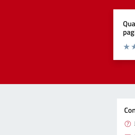
Qua
pag
Valut
Va
Con