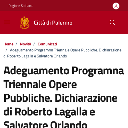
Vai ai contenuti
Vai al footer
Regione Siciliana
Città di Palermo
Home
/
Novità
/
Comunicati
/
Adeguamento Programna Triennale Opere Pubbliche. Dichiarazione
di Roberto Lagalla e Salvatore Orlando
Adeguamento Programna
Triennale Opere
Pubbliche. Dichiarazione
di Roberto Lagalla e
Salvatore Orlando