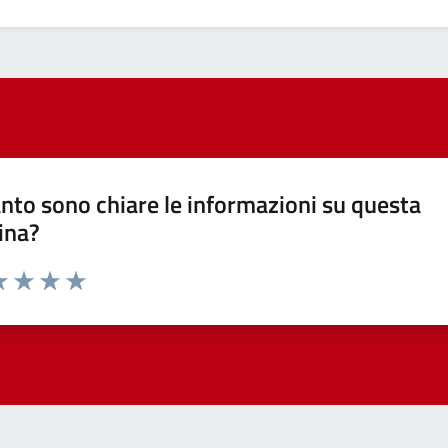
nto sono chiare le informazioni su questa
ina?
a 1 stelle su 5
luta 2 stelle su 5
Valuta 3 stelle su 5
Valuta 4 stelle su 5
Valuta 5 stelle su 5