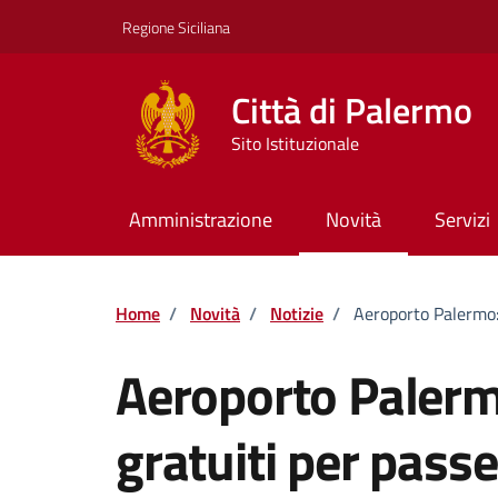
Vai ai contenuti
Vai al footer
Regione Siciliana
Città di Palermo
Sito Istituzionale
Amministrazione
Novità
Servizi
Home
/
Novità
/
Notizie
/
Aeroporto Palermo: 
Aeroporto Palerm
gratuiti per passe