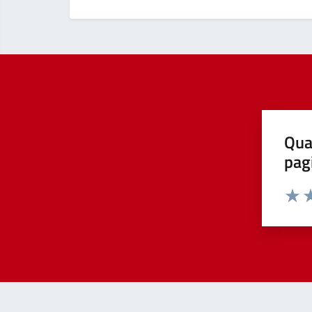
Qua
pag
Valut
Va