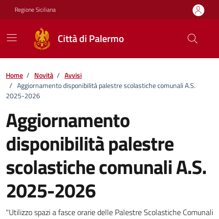
Vai ai contenuti
Vai al footer
Regione Siciliana
Città di Palermo
Home
/
Novità
/
Avvisi
/
Aggiornamento disponibilità palestre scolastiche comunali A.S.
2025-2026
Aggiornamento
disponibilità palestre
scolastiche comunali A.S.
2025-2026
Dettagli della notizia
"Utilizzo spazi a fasce orarie delle Palestre Scolastiche Comunali