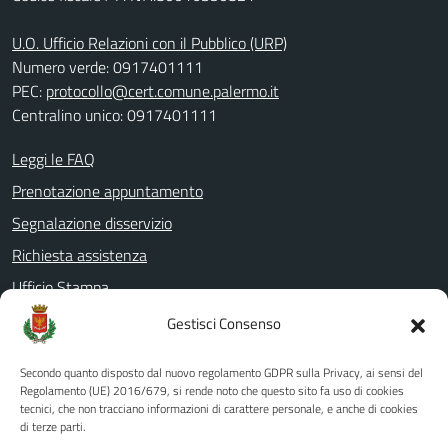
U.O. Ufficio Relazioni con il Pubblico (URP)
Numero verde: 0917401111
PEC:
protocollo@cert.comune.palermo.it
Centralino unico: 0917401111
Leggi le FAQ
Prenotazione appuntamento
Segnalazione disservizio
Richiesta assistenza
Ufficio Stampa
Amministrazione Trasparente
Gestisci Consenso
Albo pretorio
Secondo quanto disposto dal nuovo regolamento GDPR sulla Privacy, ai sensi del
Informativa privacy
Regolamento (UE) 2016/679, si rende noto che questo sito fa uso di cookies
tecnici, che non tracciano informazioni di carattere personale, e anche di cookies
Note legali
di terze parti.
Dichiarazione di accessibilità