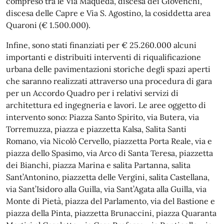
compreso tra le Via Maqueda, discesa dei Giovenchi,
discesa delle Capre e Via S. Agostino, la cosiddetta area
Quaroni (€ 1.500.000).
Infine, sono stati finanziati per € 25.260.000 alcuni
importanti e distribuiti interventi di riqualificazione
urbana delle pavimentazioni storiche degli spazi aperti
che saranno realizzati attraverso una procedura di gara
per un Accordo Quadro per i relativi servizi di
architettura ed ingegneria e lavori. Le aree oggetto di
intervento sono: Piazza Santo Spirito, via Butera, via
Torremuzza, piazza e piazzetta Kalsa, Salita Santi
Romano, via Nicolò Cervello, piazzetta Porta Reale, via e
piazza dello Spasimo, via Arco di Santa Teresa, piazzetta
dei Bianchi, piazza Marina e salita Partanna, salita
Sant’Antonino, piazzetta delle Vergini, salita Castellana,
via Sant’Isidoro alla Guilla, via Sant’Agata alla Guilla, via
Monte di Pietà, piazza del Parlamento, via del Bastione e
piazza della Pinta, piazzetta Brunaccini, piazza Quaranta