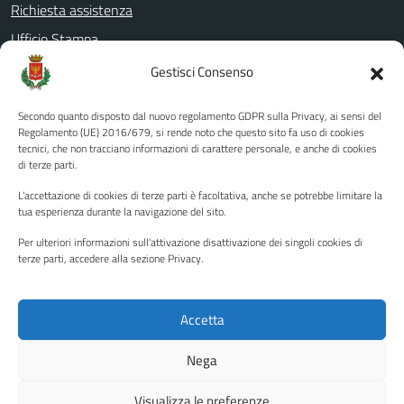
Richiesta assistenza
Ufficio Stampa
Amministrazione Trasparente
Gestisci Consenso
Albo pretorio
Secondo quanto disposto dal nuovo regolamento GDPR sulla Privacy, ai sensi del
Informativa privacy
Regolamento (UE) 2016/679, si rende noto che questo sito fa uso di cookies
tecnici, che non tracciano informazioni di carattere personale, e anche di cookies
Note legali
di terze parti.
Dichiarazione di accessibilità
L'accettazione di cookies di terze parti è facoltativa, anche se potrebbe limitare la
Piano di miglioramento del sito
tua esperienza durante la navigazione del sito.
Per ulteriori informazioni sull'attivazione disattivazione dei singoli cookies di
terze parti, accedere alla sezione Privacy.
SEGUICI SU
Facebook
YouTube
Twitter
Instagram
Accetta
Nega
Media policy
Mappa del sito
Visualizza le preferenze