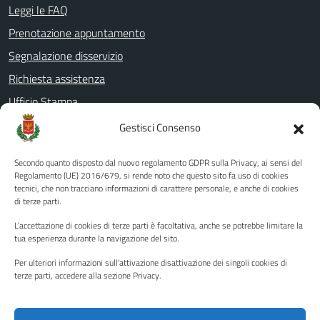
Leggi le FAQ
Prenotazione appuntamento
Segnalazione disservizio
Richiesta assistenza
Ufficio Stampa
Amministrazione Trasparente
Gestisci Consenso
Albo pretorio
Secondo quanto disposto dal nuovo regolamento GDPR sulla Privacy, ai sensi del
Informativa privacy
Regolamento (UE) 2016/679, si rende noto che questo sito fa uso di cookies
tecnici, che non tracciano informazioni di carattere personale, e anche di cookies
Note legali
di terze parti.
Dichiarazione di accessibilità
L'accettazione di cookies di terze parti è facoltativa, anche se potrebbe limitare la
Piano di miglioramento del sito
tua esperienza durante la navigazione del sito.
Per ulteriori informazioni sull'attivazione disattivazione dei singoli cookies di
terze parti, accedere alla sezione Privacy.
SEGUICI SU
Facebook
YouTube
Twitter
Instagram