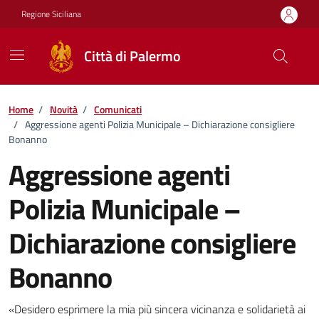
Vai ai contenuti
Vai al footer
Regione Siciliana
Città di Palermo
Home
/
Novità
/
Comunicati
/
Aggressione agenti Polizia Municipale – Dichiarazione consigliere
Bonanno
Aggressione agenti
Polizia Municipale –
Dichiarazione consigliere
Bonanno
Dettagli della notizia
«Desidero esprimere la mia più sincera vicinanza e solidarietà ai