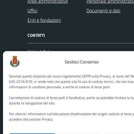
Aree amministrative
Personale amministrati
Uffici
Documenti e dati
Enti e fondazioni
CONTATTI
Città di Palermo
Leggi le
Piazza Pretoria, 1
Gestisci Consenso
Prenota
Codice fiscale / P. IVA:80016350821
Segnalazi
Secondo quanto disposto dal nuovo regolamento GDPR sulla Privacy, ai sensi del 
U.O. Ufficio Relazioni con il Pubblico
Richiest
(UE) 2016/679, si rende noto che questo sito fa uso di cookies tecnici, che non trac
informazioni di carattere personale, e anche di cookies di terze parti.
(URP)
Ufficio 
Numero verde: 0917401111
L'accettazione di cookies di terze parti è facoltativa, anche se potrebbe limitare la t
PEC:
protocollo@cert.comune.palermo.it
durante la navigazione del sito.
Centralino unico: 0917401111
Per ulteriori informazioni sull'attivazione disattivazione dei singoli cookies di terze p
accedere alla sezione Privacy.