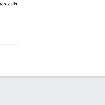
pen-calls
.