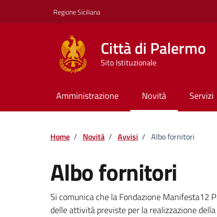
Vai ai contenuti
Vai al footer
Regione Siciliana
Città di Palermo
Sito Istituzionale
Amministrazione
Novità
Servizi
Home
/
Novità
/
Avvisi
/
Albo fornitori
Albo fornitori
Dettagli della notizi
Si comunica che la Fondazione Manifesta12 P
delle attività previste per la realizzazione de