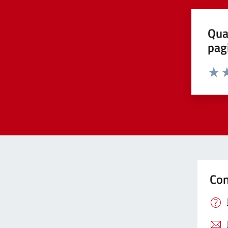
Qua
pag
Valut
Va
Con