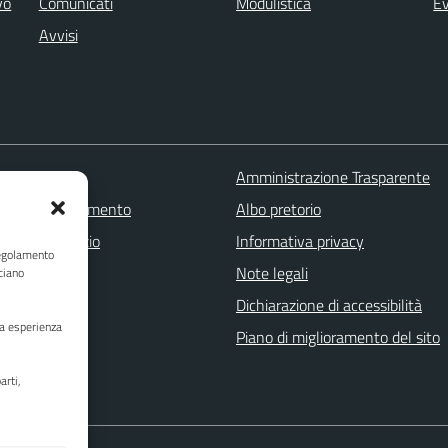
vo
Comunicati
Modulistica
Ev
Avvisi
 FAQ
Amministrazione Trasparente
zione appuntamento
Albo pretorio
one disservizio
Informativa privacy
Regolamento
a assistenza
Note legali
ciano
Stampa
Dichiarazione di accessibilità
ua esperienza
Piano di miglioramento del sito
arti,