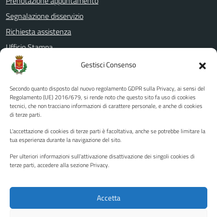
Prenotazione appuntamento
Segnalazione disservizio
Richiesta assistenza
Ufficio Stampa
Amministrazione Trasparente
Gestisci Consenso
Albo pretorio
Secondo quanto disposto dal nuovo regolamento GDPR sulla Privacy, ai sensi del
Informativa privacy
Regolamento (UE) 2016/679, si rende noto che questo sito fa uso di cookies
tecnici, che non tracciano informazioni di carattere personale, e anche di cookies
Note legali
di terze parti.
Dichiarazione di accessibilità
L'accettazione di cookies di terze parti è facoltativa, anche se potrebbe limitare la
Piano di miglioramento del sito
tua esperienza durante la navigazione del sito.
Per ulteriori informazioni sull'attivazione disattivazione dei singoli cookies di
terze parti, accedere alla sezione Privacy.
SEGUICI SU
Facebook
YouTube
Twitter
Instagram
Accetta