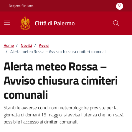
Vai ai contenuti
Vai al footer
Regione Siciliana
Città di Palermo
Home
/
Novità
/
Avvisi
/
Alerta meteo Rossa – Avviso chiusura cimiteri comunali
Alerta meteo Rossa –
Avviso chiusura cimiteri
comunali
Dettagli della notizia
Stanti le avverse condizioni meteorologiche previste per la
giornata di domani 15 maggio, si avvisa l'utenza che non sarà
possibile l'accesso ai cimiteri comunali.