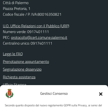
Città di Palermo
Piazza Pretoria, 1
Codice fiscale / P. IVA:80016350821
U.O. Ufficio Relazioni con il Pubblico (URP)
Numero verde: 0917401111
PEC:
protocollo@cert.comune.palermo.it
Centralino unico: 0917401111
Leggi le FAQ
Prenotazione appuntamento
Segnalazione disservizio
Richiesta assistenza
Ufficio Stampa
Amministrazione Trasparente
Gestisci Consenso
Albo pretorio
Secondo quanto disposto dal nuovo regolamento GDPR sulla Privacy, ai sensi del
Informativa privacy