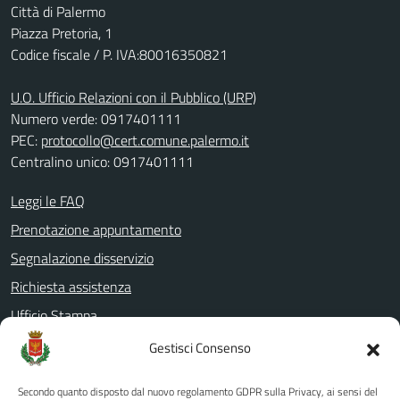
Città di Palermo
Piazza Pretoria, 1
Codice fiscale / P. IVA:80016350821
U.O. Ufficio Relazioni con il Pubblico (URP)
Numero verde: 0917401111
PEC:
protocollo@cert.comune.palermo.it
Centralino unico: 0917401111
Leggi le FAQ
Prenotazione appuntamento
Segnalazione disservizio
Richiesta assistenza
Ufficio Stampa
Amministrazione Trasparente
Gestisci Consenso
Albo pretorio
Secondo quanto disposto dal nuovo regolamento GDPR sulla Privacy, ai sensi del