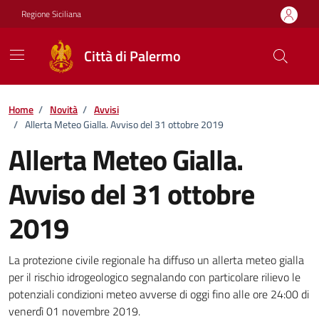
Vai ai contenuti
Vai al footer
Regione Siciliana
Città di Palermo
Home
/
Novità
/
Avvisi
/
Allerta Meteo Gialla. Avviso del 31 ottobre 2019
Allerta Meteo Gialla.
Avviso del 31 ottobre
2019
Dettagli della notizia
La protezione civile regionale ha diffuso un allerta meteo gialla
per il rischio idrogeologico segnalando con particolare rilievo le
potenziali condizioni meteo avverse di oggi fino alle ore 24:00 di
venerdì 01 novembre 2019.