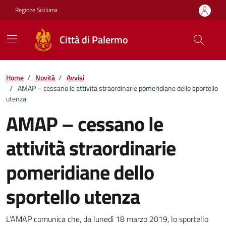
Vai ai contenuti
Vai al footer
Regione Siciliana
Città di Palermo
Home
/
Novità
/
Avvisi
/
AMAP – cessano le attività straordinarie pomeridiane dello sportello
utenza
AMAP – cessano le
attività straordinarie
pomeridiane dello
sportello utenza
Dettagli della notizia
L’AMAP comunica che, da lunedì 18 marzo 2019, lo sportello