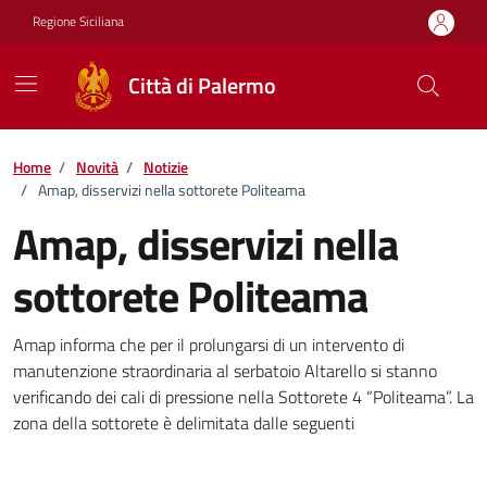
Vai ai contenuti
Vai al footer
Regione Siciliana
Città di Palermo
Home
/
Novità
/
Notizie
/
Amap, disservizi nella sottorete Politeama
Amap, disservizi nella
sottorete Politeama
Dettagli della notizia
Amap informa che per il prolungarsi di un intervento di
manutenzione straordinaria al serbatoio Altarello si stanno
verificando dei cali di pressione nella Sottorete 4 “Politeama”. La
zona della sottorete è delimitata dalle seguenti