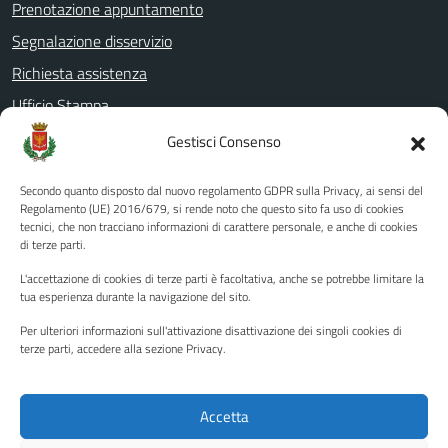
Prenotazione appuntamento
Segnalazione disservizio
Richiesta assistenza
Ufficio Stampa
Amministrazione Trasparente
Gestisci Consenso
Albo pretorio
Secondo quanto disposto dal nuovo regolamento GDPR sulla Privacy, ai sensi del
Informativa privacy
Regolamento (UE) 2016/679, si rende noto che questo sito fa uso di cookies
tecnici, che non tracciano informazioni di carattere personale, e anche di cookies
Note legali
di terze parti.
Dichiarazione di accessibilità
L'accettazione di cookies di terze parti è facoltativa, anche se potrebbe limitare la
Piano di miglioramento del sito
tua esperienza durante la navigazione del sito.
Per ulteriori informazioni sull'attivazione disattivazione dei singoli cookies di
terze parti, accedere alla sezione Privacy.
SEGUICI SU
Facebook
YouTube
Twitter
Instagram
Accetta