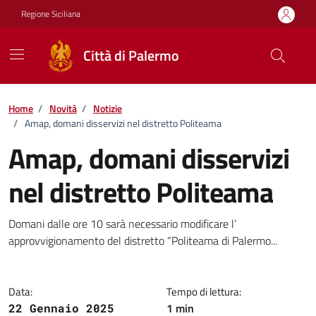
Vai ai contenuti
Vai al footer
Regione Siciliana
Città di Palermo
Home
/
Novità
/
Notizie
/
Amap, domani disservizi nel distretto Politeama
Amap, domani disservizi
nel distretto Politeama
Dettagli della notizia
Domani dalle ore 10 sarà necessario modificare l’
approvvigionamento del distretto “Politeama di Palermo...
Data:
Tempo di lettura:
1 min
22 Gennaio 2025