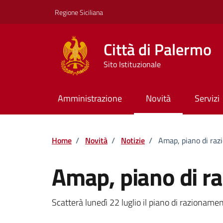
Vai ai contenuti
Vai al footer
Regione Siciliana
Città di Palermo
Sito Istituzionale
Amministrazione
Novità
Servizi
Home
/
Novità
/
Notizie
/
Amap, piano di ra
Amap, piano di r
Dettagli della notizi
Scatterà lunedì 22 luglio il piano di razionam