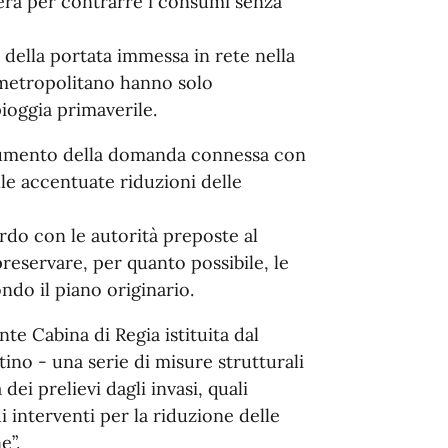
iera per contrarre i consumi senza
e della portata immessa in rete nella
 metropolitano hanno solo
ioggia primaverile.
e aumento della domanda connessa con
lle accentuate riduzioni delle
rdo con le autorità preposte al
reservare, per quanto possibile, le
ndo il piano originario.
te Cabina di Regia istituita dal
ino - una serie di misure strutturali
ei prelievi dagli invasi, quali
di interventi per la riduzione delle
e”.